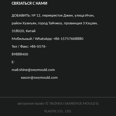
СВЯЗАТЬСЯ С НАМИ
ДОБАВИТЬ: № 12, перекресток Джин, улица Ичэн,
район Хуанъян, город Тайчжоу, провинция З Хэцзян,
318020, Китай
Мобильный / WhatsApp: +86-15757668880
Тел / Факс: +86-0576-
89888400
E-
mail:
shine@swymould.com
eason@swymould.com
авторское право ©
TAIZHOU SAIWEIYUE MOULD &
PLASTIC CO., LTD.