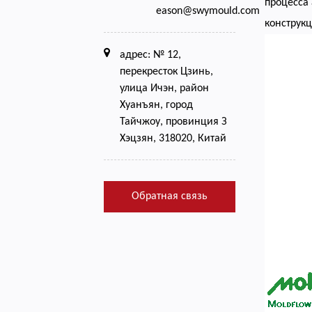
процесса
eason@swymould.com
конструкц
адрес: № 12,
перекресток Цзинь,
улица Ичэн, район
Хуанъян, город
Тайчжоу, провинция З
Хэцзян, 318020, Китай
Обратная связь