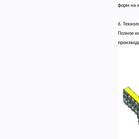
форм на м
6. Технол
Полное и
производи