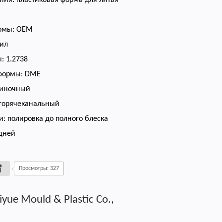
ия: пластиковая форма для литья
ормы: OEM
мил
: 1.2738
-формы: DME
диночный
 горячеканальный
и: полировка до полного блеска
 дней
Просмотры: 327
iyue Mould & Plastic Co.,