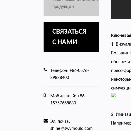
продукции
СВЯЗАТЬСЯ
Ключевая
С НАМИ
1. Визуа
Большинс
обеспечит
Телефон: +86-0576-
пресс-фо
89888400
некоторые
симуляция
Мобильный: +86-
15757668880
2. Имита
Эл. почта:
Например
shine@swymould.com