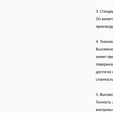
3. Станд
Он включ
производ
4. Технол
Высокоск
имеет пре
поверхнос
достигая 
стоимост
5. Высоко
Точность
контроль