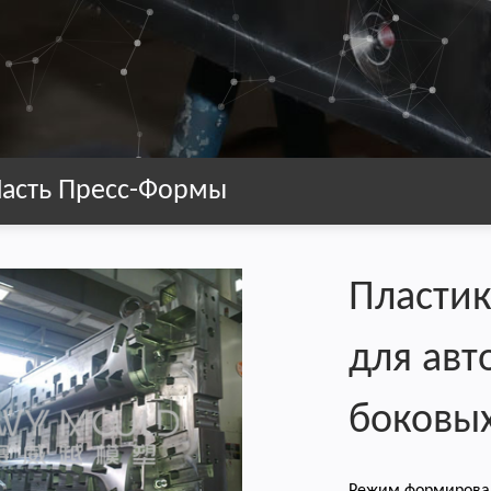
Часть Пресс-Формы
Пласти
для ав
боковых