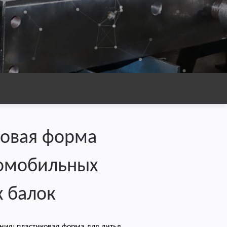
ковая форма
томобильных
 балок