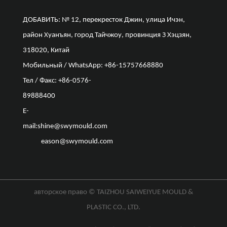
ДОБАВИТЬ: № 12, перекресток Джин, улица Ичэн,
район Хуанъян, город Тайчжоу, провинция З Хэцзян,
318020, Китай
Мобильный / WhatsApp: +86-15757668880
Тел / Факс: +86-0576-
89888400
E-
mail:
shine@swymould.com
eason@swymould.com
авторское право ©
TAIZHOU SAIWEIYUE MOULD &
PLASTIC CO., LTD.