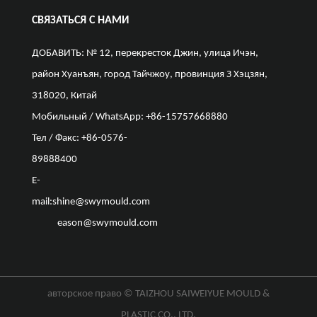
СВЯЗАТЬСЯ С НАМИ
ДОБАВИТЬ: № 12, перекресток Джин, улица Ичэн,
район Хуанъян, город Тайчжоу, провинция З Хэцзян,
318020, Китай
Мобильный / WhatsApp: +86-15757668880
Тел / Факс: +86-0576-
89888400
E-
mail:
shine@swymould.com
eason@swymould.com
авторское право ©
TAIZHOU SAIWEIYUE MOULD &
PLASTIC CO., LTD.