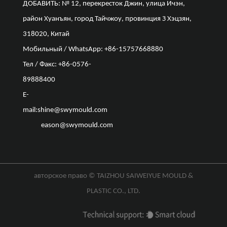
ДОБАВИТЬ: № 12, перекресток Джин, улица Ичэн,
район Хуанъян, город Тайчжоу, провинция З Хэцзян,
318020, Китай
Мобильный / WhatsApp: +86-15757668880
Тел / Факс: +86-0576-
89888400
E-
mail:
shine@swymould.com
eason@swymould.com
авторское право ©
TAIZHOU SAIWEIYUE MOULD &
PLASTIC CO., LTD.