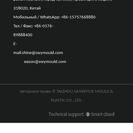
318020, Китай
Мобильный / WhatsApp: +86-15757668880
Тел / Факс: +86-0576-
89888400
E-
mail:
shine@swymould.com
eason@swymould.com
авторское право ©
TAIZHOU SAIWEIYUE MOULD &
PLASTIC CO., LTD.