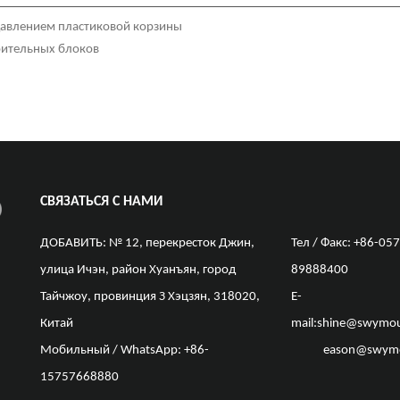
давлением пластиковой корзины
роительных блоков
СВЯЗАТЬСЯ С НАМИ
ДОБАВИТЬ: № 12, перекресток Джин,
Тел / Факс: +86-057
улица Ичэн, район Хуанъян, город
89888400
Тайчжоу, провинция З Хэцзян, 318020,
E-
Китай
mail:
shine@swymou
Мобильный / WhatsApp: +86-
eason@swym
15757668880