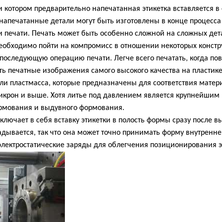
при котором предварительно напечатанная этикетка вставляется 
напечатанные детали могут быть изготовлены в конце процесс
 печати. Печать может быть особенно сложной на сложных дета
необходимо пойти на компромисс в отношении некоторых констр
 последующую операцию печати. Легче всего печатать, когда пов
ь печатные изображения самого высокого качества на пластике.
или пластмасса, которые предназначены для соответствия мате
икрон и выше. Хотя литье под давлением является крупнейшим 
рмования и выдувного формования.
ключает в себя вставку этикетки в полость формы сразу после 
адывается, так что она может точно принимать форму внутренне
электростатические заряды для облегчения позиционирования э