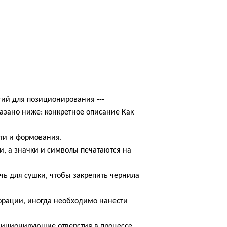
стий для позиционирования ---
азано ниже: конкретное описание Как
ати и формования.
и, а значки и символы печатаются на
чь для сушки, чтобы закрепить чернила
форации, иногда необходимо нанести
озиционирующие отверстия в процессе