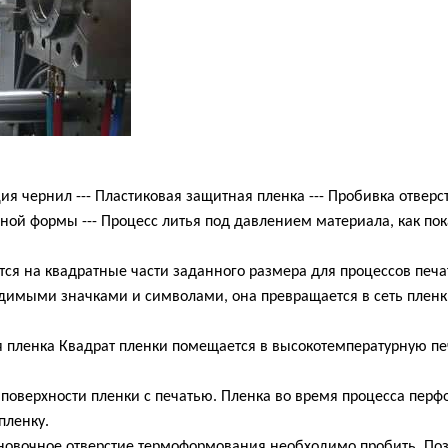
ация чернил --- Пластиковая защитная пленка --- Пробивка отвер
ой формы --- Процесс литья под давлением материала, как пок
ется на квадратные части заданного размера для процессов печ
ходимыми значками и символами, она превращается в сеть пленк
я пленка Квадрат пленки помещается в высокотемпературную пе
 поверхности пленки с печатью. Пленка во время процесса пер
пленку.
тановочное отверстие термоформования необходимо пробить. П